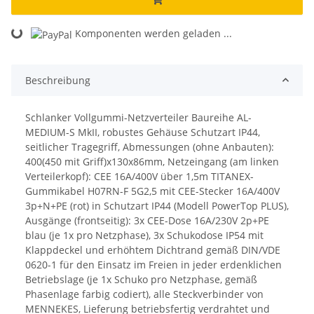
Komponenten werden geladen ...
Loading...
Beschreibung
Schlanker Vollgummi-Netzverteiler Baureihe AL-
MEDIUM-S MkII, robustes Gehäuse Schutzart IP44,
seitlicher Tragegriff, Abmessungen (ohne Anbauten):
400(450 mit Griff)x130x86mm, Netzeingang (am linken
Verteilerkopf): CEE 16A/400V über 1,5m TITANEX-
Gummikabel H07RN-F 5G2,5 mit CEE-Stecker 16A/400V
3p+N+PE (rot) in Schutzart IP44 (Modell PowerTop PLUS),
Ausgänge (frontseitig): 3x CEE-Dose 16A/230V 2p+PE
blau (je 1x pro Netzphase), 3x Schukodose IP54 mit
Klappdeckel und erhöhtem Dichtrand gemäß DIN/VDE
0620-1 für den Einsatz im Freien in jeder erdenklichen
Betriebslage (je 1x Schuko pro Netzphase, gemäß
Phasenlage farbig codiert), alle Steckverbinder von
MENNEKES, Lieferung betriebsfertig verdrahtet und