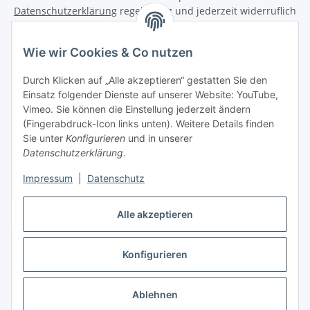
Datenschutzerklärung
regelmäßig und jederzeit widerruflich
Informationen zu Ihrem Produktsortiment per E-Mail zu.
Wie wir Cookies & Co nutzen
Abonnieren
Newsletter Abonnieren
Durch Klicken auf „Alle akzeptieren“ gestatten Sie den
Einsatz folgender Dienste auf unserer Website: YouTube,
Informationen
Vimeo. Sie können die Einstellung jederzeit ändern
(Fingerabdruck-Icon links unten). Weitere Details finden
Sie unter
Konfigurieren
und in unserer
Datenschutzerklärung
.
Gesetzliche Informationen
Impressum
|
Datenschutz
Vertrag widerrufen
Alle akzeptieren
Konfigurieren
* Alle Preise inkl. gesetzlicher USt., zzgl.
Versand
Ablehnen