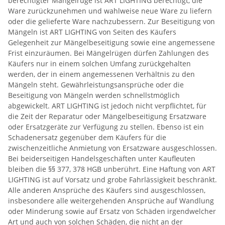
berechtigter Mängelrüge ist ART LIGHTING berechtigt, die
Ware zurückzunehmen und wahlweise neue Ware zu liefern
oder die gelieferte Ware nachzubessern. Zur Beseitigung von
Mängeln ist ART LIGHTING von Seiten des Käufers
Gelegenheit zur Mängelbeseitigung sowie eine angemessene
Frist einzuräumen. Bei Mängelrügen dürfen Zahlungen des
Käufers nur in einem solchen Umfang zurückgehalten
werden, der in einem angemessenen Verhältnis zu den
Mängeln steht. Gewährleistungsansprüche oder die
Beseitigung von Mängeln werden schnellstmöglich
abgewickelt. ART LIGHTING ist jedoch nicht verpflichtet, für
die Zeit der Reparatur oder Mängelbeseitigung Ersatzware
oder Ersatzgeräte zur Verfügung zu stellen. Ebenso ist ein
Schadenersatz gegenüber dem Käufers für die
zwischenzeitliche Anmietung von Ersatzware ausgeschlossen.
Bei beiderseitigen Handelsgeschäften unter Kaufleuten
bleiben die §§ 377, 378 HGB unberührt. Eine Haftung von ART
LIGHTING ist auf Vorsatz und grobe Fahrlässigkeit beschränkt.
Alle anderen Ansprüche des Käufers sind ausgeschlossen,
insbesondere alle weitergehenden Ansprüche auf Wandlung
oder Minderung sowie auf Ersatz von Schäden irgendwelcher
Art und auch von solchen Schäden, die nicht an der