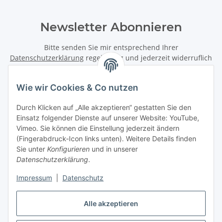
Newsletter Abonnieren
Bitte senden Sie mir entsprechend Ihrer
Datenschutzerklärung
regelmäßig und jederzeit widerruflich
Informationen zu Ihrem Produktsortiment per E-Mail zu.
Wie wir Cookies & Co nutzen
Abonnieren
Newsletter Abonnieren
Durch Klicken auf „Alle akzeptieren“ gestatten Sie den
Einsatz folgender Dienste auf unserer Website: YouTube,
Informationen
Vimeo. Sie können die Einstellung jederzeit ändern
(Fingerabdruck-Icon links unten). Weitere Details finden
Sie unter
Konfigurieren
und in unserer
Datenschutzerklärung
.
Gesetzliche Informationen
Impressum
|
Datenschutz
Vertrag widerrufen
Alle akzeptieren