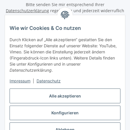
Bitte senden Sie mir entsprechend Ihrer
Datenschutzerklärung
regelmäßig und jederzeit widerruflich
Informationen zu Ihrem Produktsortiment per E-Mail zu.
Wie wir Cookies & Co nutzen
Abonnieren
Newsletter Abonnieren
Durch Klicken auf „Alle akzeptieren“ gestatten Sie den
Einsatz folgender Dienste auf unserer Website: YouTube,
Informationen
Vimeo. Sie können die Einstellung jederzeit ändern
(Fingerabdruck-Icon links unten). Weitere Details finden
Sie unter
Konfigurieren
und in unserer
Datenschutzerklärung
.
Gesetzliche Informationen
Impressum
|
Datenschutz
Vertrag widerrufen
Alle akzeptieren
Konfigurieren
* Alle Preise inkl. gesetzlicher USt., zzgl.
Versand
Ablehnen