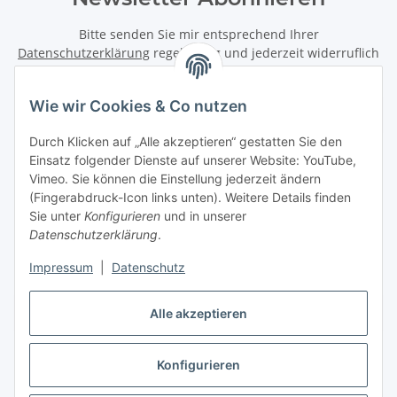
Bitte senden Sie mir entsprechend Ihrer
Datenschutzerklärung
regelmäßig und jederzeit widerruflich
Informationen zu Ihrem Produktsortiment per E-Mail zu.
Wie wir Cookies & Co nutzen
Abonnieren
Newsletter Abonnieren
Durch Klicken auf „Alle akzeptieren“ gestatten Sie den
Einsatz folgender Dienste auf unserer Website: YouTube,
Informationen
Vimeo. Sie können die Einstellung jederzeit ändern
(Fingerabdruck-Icon links unten). Weitere Details finden
Sie unter
Konfigurieren
und in unserer
Datenschutzerklärung
.
Gesetzliche Informationen
Impressum
|
Datenschutz
Vertrag widerrufen
Alle akzeptieren
Konfigurieren