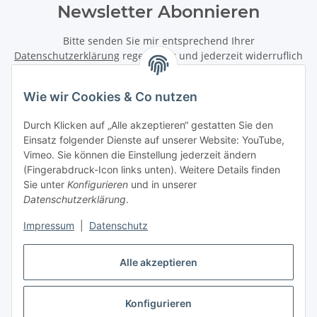
Newsletter Abonnieren
Bitte senden Sie mir entsprechend Ihrer
Datenschutzerklärung
regelmäßig und jederzeit widerruflich
Informationen zu Ihrem Produktsortiment per E-Mail zu.
Wie wir Cookies & Co nutzen
Abonnieren
Newsletter Abonnieren
Durch Klicken auf „Alle akzeptieren“ gestatten Sie den
Einsatz folgender Dienste auf unserer Website: YouTube,
Vimeo. Sie können die Einstellung jederzeit ändern
Informationen
(Fingerabdruck-Icon links unten). Weitere Details finden
Sie unter
Konfigurieren
und in unserer
Datenschutzerklärung
.
Gesetzliche Informationen
Impressum
|
Datenschutz
Vertrag widerrufen
Alle akzeptieren
Konfigurieren