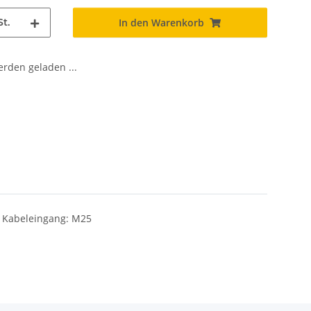
St.
In den Warenkorb
den geladen ...
 Kabeleingang: M25