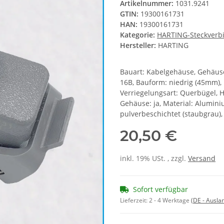
Artikelnummer:
1031.9241
GTIN:
19300161731
HAN:
19300161731
Kategorie:
HARTING-Steckverb
Hersteller:
HARTING
Bauart: Kabelgehäuse, Gehäus
16B, Bauform: niedrig (45mm),
Verriegelungsart: Querbügel, 
Gehäuse: ja, Material: Alumini
pulverbeschichtet (staubgrau),
20,50 €
inkl. 19% USt. , zzgl.
Versand
Sofort verfügbar
Lieferzeit:
2 - 4 Werktage
(DE - Ausla