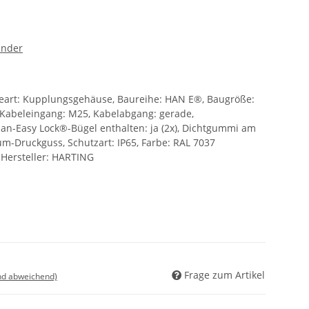
inder
eart: Kupplungsgehäuse, Baureihe: HAN E®, Baugröße:
 Kabeleingang: M25, Kabelabgang: gerade,
Han-Easy Lock®-Bügel enthalten: ja (2x), Dichtgummi am
um-Druckguss, Schutzart: IP65, Farbe: RAL 7037
 Hersteller: HARTING
Frage zum Artikel
nd abweichend)