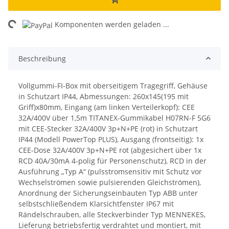
ing...
Komponenten werden geladen ...
Beschreibung
Vollgummi-FI-Box mit oberseitigem Tragegriff, Gehäuse
in Schutzart IP44, Abmessungen: 260x145(195 mit
Griff)x80mm, Eingang (am linken Verteilerkopf): CEE
32A/400V über 1,5m TITANEX-Gummikabel H07RN-F 5G6
mit CEE-Stecker 32A/400V 3p+N+PE (rot) in Schutzart
IP44 (Modell PowerTop PLUS), Ausgang (frontseitig): 1x
CEE-Dose 32A/400V 3p+N+PE rot (abgesichert über 1x
RCD 40A/30mA 4-polig für Personenschutz), RCD in der
Ausführung „Typ A“ (pulsstromsensitiv mit Schutz vor
Wechselströmen sowie pulsierenden Gleichströmen),
Anordnung der Sicherungseinbauten Typ ABB unter
selbstschließendem Klarsichtfenster IP67 mit
Rändelschrauben, alle Steckverbinder Typ MENNEKES,
Lieferung betriebsfertig verdrahtet und montiert, mit