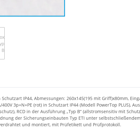
n Schutzart IP44, Abmessungen: 260x145(195 mit Griff)x80mm, Eing
00V 3p+N+PE (rot) in Schutzart IP44 (Modell PowerTop PLUS), Ausg
chutz), RCD in der Ausführung „Typ B“ (allstromsensitiv mit Schu
dnung der Sicherungseinbauten Typ ETI unter selbstschließendem 
rdrahtet und montiert, mit Prüfetikett und Prüfprotokoll.