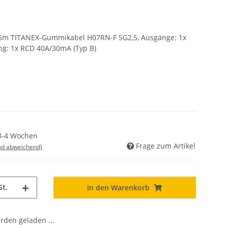
,5m TITANEX-Gummikabel H07RN-F 5G2,5, Ausgänge: 1x
ng: 1x RCD 40A/30mA (Typ B)
 3-4 Wochen
Frage zum Artikel
nd abweichend)
St.
In den Warenkorb
den geladen ...