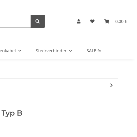
0,00 €
tenkabel
Steckverbinder
SALE %
 Typ B