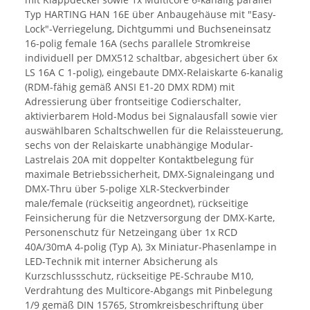
Typ HARTING HAN 16E über Anbaugehäuse mit "Easy-
Lock"-Verriegelung, Dichtgummi und Buchseneinsatz
16-polig female 16A (sechs parallele Stromkreise
individuell per DMX512 schaltbar, abgesichert über 6x
LS 16A C 1-polig), eingebaute DMX-Relaiskarte 6-kanalig
(RDM-fähig gemäß ANSI E1-20 DMX RDM) mit
Adressierung über frontseitige Codierschalter,
aktivierbarem Hold-Modus bei Signalausfall sowie vier
auswählbaren Schaltschwellen für die Relaissteuerung,
sechs von der Relaiskarte unabhängige Modular-
Lastrelais 20A mit doppelter Kontaktbelegung für
maximale Betriebssicherheit, DMX-Signaleingang und
DMX-Thru über 5-polige XLR-Steckverbinder
male/female (rückseitig angeordnet), rückseitige
Feinsicherung für die Netzversorgung der DMX-Karte,
Personenschutz für Netzeingang über 1x RCD
40A/30mA 4-polig (Typ A), 3x Miniatur-Phasenlampe in
LED-Technik mit interner Absicherung als
Kurzschlussschutz, rückseitige PE-Schraube M10,
Verdrahtung des Multicore-Abgangs mit Pinbelegung
1/9 gemäß DIN 15765, Stromkreisbeschriftung über