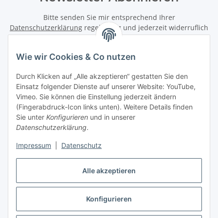
Bitte senden Sie mir entsprechend Ihrer
Datenschutzerklärung
regelmäßig und jederzeit widerruflich
Informationen zu Ihrem Produktsortiment per E-Mail zu.
Wie wir Cookies & Co nutzen
Abonnieren
Newsletter Abonnieren
Durch Klicken auf „Alle akzeptieren“ gestatten Sie den
Einsatz folgender Dienste auf unserer Website: YouTube,
Informationen
Vimeo. Sie können die Einstellung jederzeit ändern
(Fingerabdruck-Icon links unten). Weitere Details finden
Sie unter
Konfigurieren
und in unserer
Datenschutzerklärung
.
Gesetzliche Informationen
Impressum
|
Datenschutz
Vertrag widerrufen
Alle akzeptieren
Konfigurieren