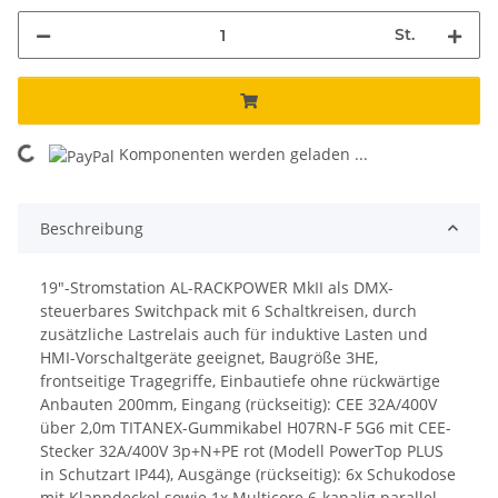
St.
oading...
Komponenten werden geladen ...
Beschreibung
19"-Stromstation AL-RACKPOWER MkII als DMX-
steuerbares Switchpack mit 6 Schaltkreisen, durch
zusätzliche Lastrelais auch für induktive Lasten und
HMI-Vorschaltgeräte geeignet, Baugröße 3HE,
frontseitige Tragegriffe, Einbautiefe ohne rückwärtige
Anbauten 200mm, Eingang (rückseitig): CEE 32A/400V
über 2,0m TITANEX-Gummikabel H07RN-F 5G6 mit CEE-
Stecker 32A/400V 3p+N+PE rot (Modell PowerTop PLUS
in Schutzart IP44), Ausgänge (rückseitig): 6x Schukodose
mit Klappdeckel sowie 1x Multicore 6-kanalig parallel