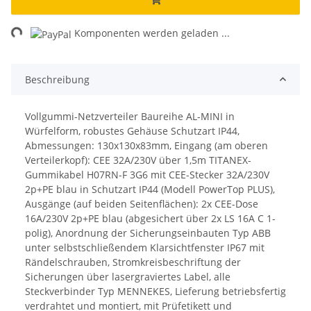
ng...
Komponenten werden geladen ...
Beschreibung
Vollgummi-Netzverteiler Baureihe AL-MINI in
Würfelform, robustes Gehäuse Schutzart IP44,
Abmessungen: 130x130x83mm, Eingang (am oberen
Verteilerkopf): CEE 32A/230V über 1,5m TITANEX-
Gummikabel H07RN-F 3G6 mit CEE-Stecker 32A/230V
2p+PE blau in Schutzart IP44 (Modell PowerTop PLUS),
Ausgänge (auf beiden Seitenflächen): 2x CEE-Dose
16A/230V 2p+PE blau (abgesichert über 2x LS 16A C 1-
polig), Anordnung der Sicherungseinbauten Typ ABB
unter selbstschließendem Klarsichtfenster IP67 mit
Rändelschrauben, Stromkreisbeschriftung der
Sicherungen über lasergraviertes Label, alle
Steckverbinder Typ MENNEKES, Lieferung betriebsfertig
verdrahtet und montiert, mit Prüfetikett und