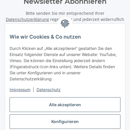
Newsletter Abonnieren
Bitte senden Sie mir entsprechend Ihrer
Datenschutzerklärung
regelmäßig und jederzeit widerruflich
Informationen zu Ihrem Produktsortiment per E-Mail zu.
Wie wir Cookies & Co nutzen
Abonnieren
Newsletter Abonnieren
Durch Klicken auf „Alle akzeptieren“ gestatten Sie den
Einsatz folgender Dienste auf unserer Website: YouTube,
Informationen
Vimeo. Sie können die Einstellung jederzeit ändern
(Fingerabdruck-Icon links unten). Weitere Details finden
Sie unter
Konfigurieren
und in unserer
Datenschutzerklärung
.
Gesetzliche Informationen
Impressum
|
Datenschutz
Vertrag widerrufen
Alle akzeptieren
Konfigurieren